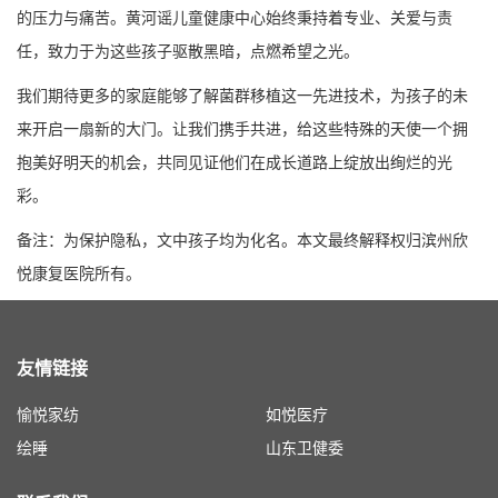
的压力与痛苦。黄河谣儿童健康中心始终秉持着专业、关爱与责
任，致力于为这些孩子驱散黑暗，点燃希望之光。
我们期待更多的家庭能够了解菌群移植这一先进技术，为孩子的未
来开启一扇新的大门。让我们携手共进，给这些特殊的天使一个拥
抱美好明天的机会，共同见证他们在成长道路上绽放出绚烂的光
彩。
备注：为保护隐私，文中孩子均为化名。本文最终解释权归滨州欣
悦康复医院所有。
友情链接
愉悦家纺
如悦医疗
绘睡
山东卫健委