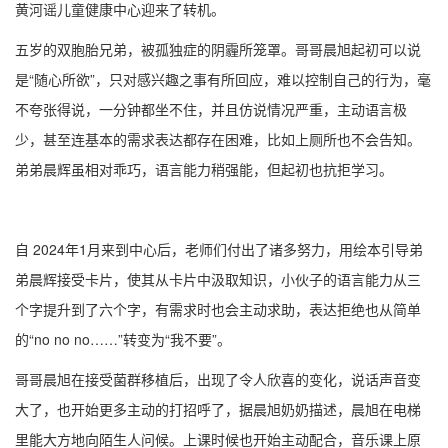
黄河谣儿童健康中心迎来了转机。
五岁的双胞胎兄弟，被孤独症的阴霾所笼罩。哥哥晨旭起初可以说
是“随心所欲”，只对感兴趣之事有所回应，难以控制自己的行为，毫
不夸张得说，一分钟都坐不住，并且仿说情况严重，主动语言极
少，甚至连基本的需求表达都存在困难，比如上厕所也不会告知。
弟弟晨辉虽相对乖巧，语言能力稍强能，但起初也抗拒学习。
自 2024年1月来到中心后，老师们付出了诸多努力，用绘本引导弟
弟晨辉接受卡片，使其从卡片中汲取知识，小伙子的语言能力从三
个字提升到了六个字，有需求时也会主动求助，表达拒绝也从简单
的“no no no……”转变为“我不要”。
哥哥晨旭在接受菌群移植后，出现了令人欣喜的变化，说话声音变
大了，也开始更多主动的打招呼了，据晨旭奶奶描述，晨旭在电梯
里能大方地向陌生人问候。上课时候也开始主动配合，音乐课上原