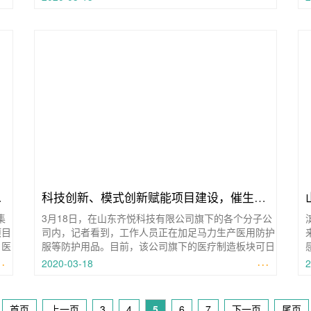
启
科技创新、模式创新赋能项目建设，催生医
集
3月18日，在山东齐悦科技有限公司旗下的各个分子公
养融合新业态
项目
司内，记者看到，工作人员正在加足马力生产医用防护
，医
服等防护用品。目前，该公司旗下的医疗制造板块可日
··
产医用防护服2000件、医用
···
2020-03-18
2
首页
上一页
3
4
5
6
7
下一页
尾页