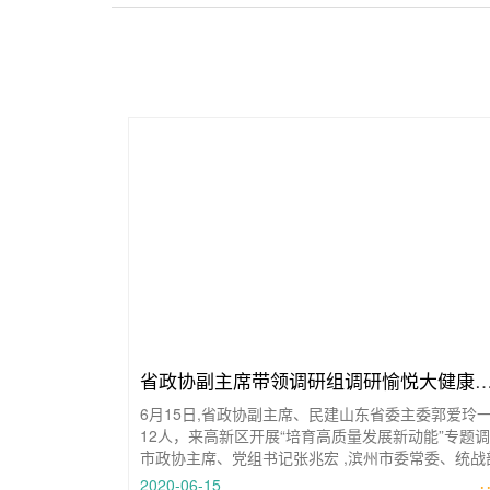
省政协副主席带领调研组调研愉悦大健康
6月15日,省政协副主席、民建山东省委主委郭爱玲
业
12人，来高新区开展“培育高质量发展新动能”专题调
市政协主席、党组书记张兆宏 ,滨州市委常委、统战
部
·
2020-06-15