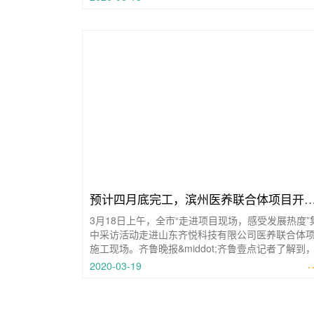
预计四月底完工，滨州医养联合体项目开
3月18日上午，全市“走进项目现场，感受发展热度”
全新医养模式
中采访活动走进山东齐悦科技有限公司医养联合体
施工现场。齐鲁晚报&middot;齐鲁壹点记者了解到
养联合体项
·
2020-03-19