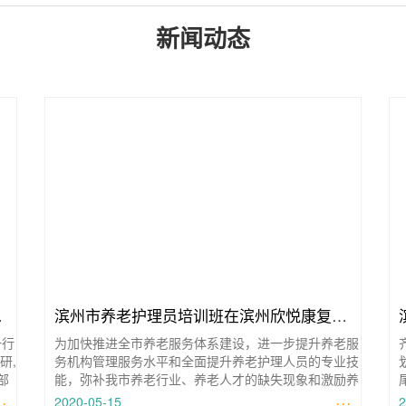
新闻动态
产
滨州市养老护理员培训班在滨州欣悦康复医
一行
为加快推进全市养老服务体系建设，进一步提升养老服
院开班
研,
务机构管理服务水平和全面提升养老护理人员的专业技
部
能，弥补我市养老行业、养老人才的缺失现象和激励养
··
老服务从业人员，5月14
···
2020-05-15
2