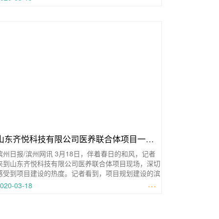
山东齐悦科技有限公司医养联合体项目一期4
滨州日报/滨州网讯 3月18日，伴着春日的和风，记者
月底投用
来到山东齐悦科技有限公司医养联合体项目现场，深切
感受到项目建设的热度。记者看到，项目规划建设的滨
州欣悦康复医院巍然耸立，医
···
020-03-18