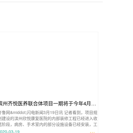
滨州齐悦医养联合体项目一期将于今年4月底
齐鲁网&middot;闪电新闻3月19日讯 记者看到，项目规
投入使用
划建设的滨州欣悦康复医院的内部装修工程已经进入收
尾阶段，病房、手术室内的部分设施设备已经安装，工
人们正在紧张有序地进行
···
020-03-19